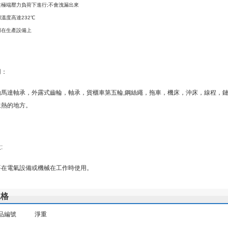
在極端壓力負荷下進行;不會洩漏出來
溫度高達232℃
用在生產設備上
用：
動馬達軸承，外露式齒輪，軸承，貨櫃車第五輪,鋼絲繩，拖車，機床，沖床，線程，
生熱的地方。
:
要在電氣設備或機械在工作時使用。
規格
品編號 淨重