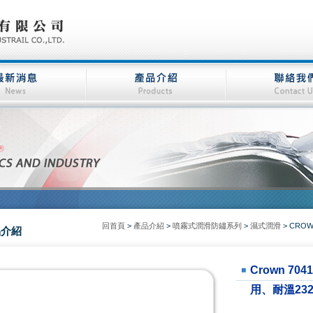
回首頁
>
產品介紹
>
噴霧式潤滑防鏽系列
>
濕式潤滑
>
CRO
品介紹
Crown 7
用、耐溫23