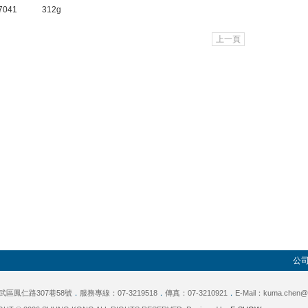
7041 312g
上一頁
公
武區鳳仁路307巷58號
．
服務專線：07-3219518
．
傳真：07-3210921
．
E-Mail：kuma.chen@