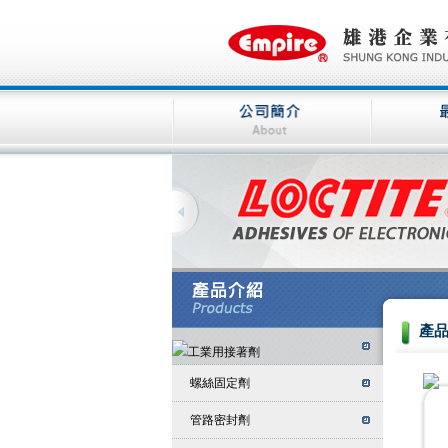
產
螺絲固定劑
管路密封劑