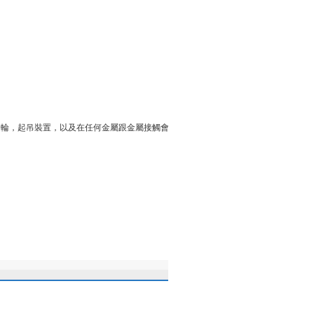
鏈輪，起吊裝置，以及在任何金屬跟金屬接觸會