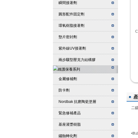
瞬間接著劑
圓形配件固定劑
環氧樹脂接著劑
墊片密封劑
紫外線UV接著劑
兩步驟型壓克力結構膠
金屬修補劑
防卡劑
Nordbak 抗磨陶瓷塗層
二
緊急修補產品
基座灌漿樹脂
•
防
鏽蝕轉化劑