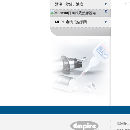
清潔、除鏽、滲透
C-
MPP1-容積式點膠閥
高雄市仁