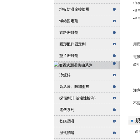
•
住
地板防滑摩擦塗層
•
適用
•
使
螺絲固定劑
管路密封劑
圓形配件固定劑
應
墊片密封劑
電
產
冷鍍鋅
高溫漆、防鏽塗層
注意
探傷劑(非破壞性檢測)
不
電機系列
乾膜潤滑
產
濕式潤滑